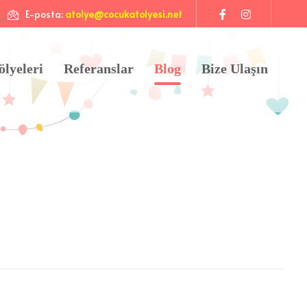
E-posta:
atolye@cocukatolyesi.net
ölyeleri
Referanslar
Blog
Bize Ulaşın