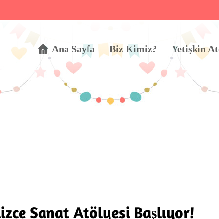
Ana Sayfa
Biz Kimiz?
Yetişkin At
lizce Sanat Atölyesi Başlıyor!