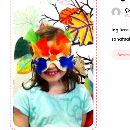
Ço
Eki
İngilizc
sanatsal
Devamı