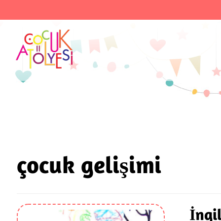
çocuk gelişimi
İngi