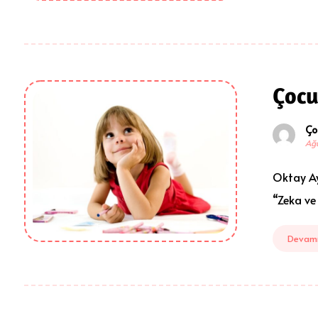
Çocu
Ço
Ağu
Oktay Ay
“Zeka ve 
Devamı