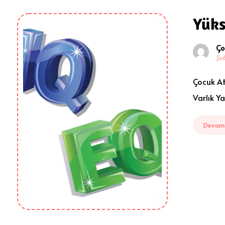
Yüks
Ço
Şub
Çocuk At
Varlık Yay
Devamı