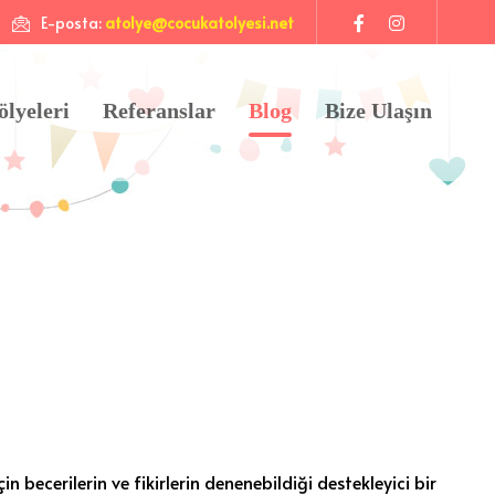
E-posta:
atolye@cocukatolyesi.net
ölyeleri
Referanslar
Blog
Bize Ulaşın
n becerilerin ve fikirlerin denenebildiği destekleyici bir