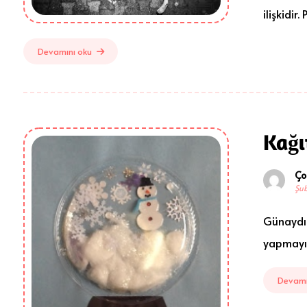
ilişkidir.
Devamını oku
Kağı
Ço
Şub
Günaydın
yapmayı 
Devamı