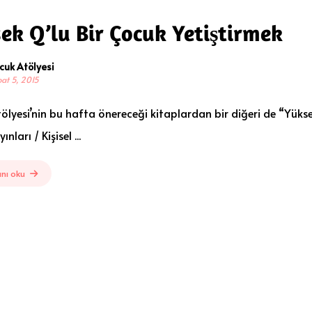
ek Q’lu Bir Çocuk Yetiştirmek
cuk Atölyesi
at 5, 2015
ölyesi’nin bu hafta önereceği kitaplardan bir diğeri de “Yükse
ınları / Kişisel ...
nı oku