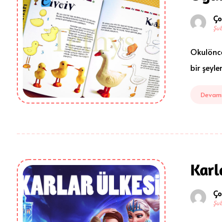
Ço
Şub
Okulönce
bir şeyl
Devamı
Karl
Ço
Şub