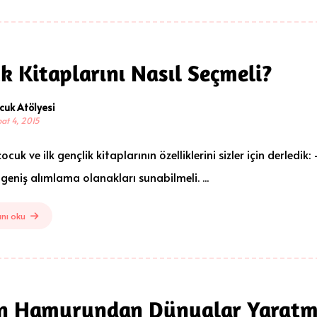
k Kitaplarını Nasıl Seçmeli?
cuk Atölyesi
at 4, 2015
 çocuk ve ilk gençlik kitaplarının özelliklerini sizler için derle
geniş alımlama olanakları sunabilmeli. ...
nı oku
n Hamurundan Dünyalar Yarat