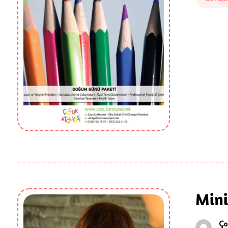
Mini
Ço