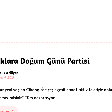
klara Doğum Günü Partisi
cuk Atölyesi
at 9, 2015
z yeni yaşına Cihangir’de çeşit çeşit sanat aktiviteleriyle do
temez misiniz? Tüm dekorasyon ...
nı oku