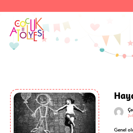
Haya
Ço
Şub
Genel ola