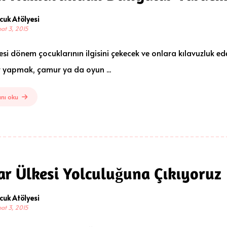
cuk Atölyesi
at 3, 2015
si dönem çocuklarının ilgisini çekecek ve onlara kılavuzluk ede
er yapmak, çamur ya da oyun ...
nı oku
ar Ülkesi Yolculuğuna Çıkıyoruz
cuk Atölyesi
at 3, 2015