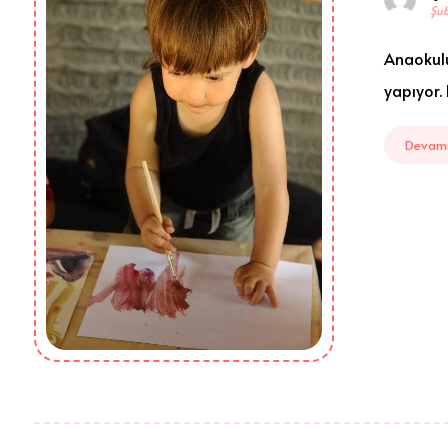
Şub
Anaokulu
yapıyor. 
Devamı