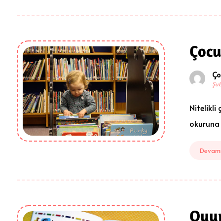
Çocu
Ço
Şub
Nitelikli
okuruna 
Devamı
Oyu