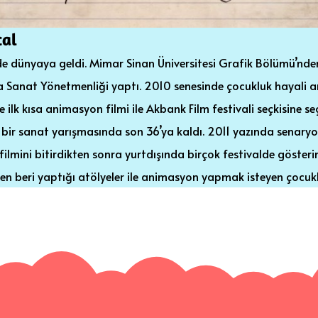
cal
’de dünyaya geldi. Mimar Sinan Üniversitesi Grafik Bölümü’n
a Sanat Yönetmenliği yaptı. 2010 senesinde çocukluk hayali an
e ilk kısa animasyon filmi ile Akbank Film festivali seçkisine seç
 bir sanat yarışmasında son 36’ya kaldı. 2011 yazında senaryo
ilmini bitirdikten sonra yurtdışında birçok festivalde gösterim
ten beri yaptığı atölyeler ile animasyon yapmak isteyen çocukla