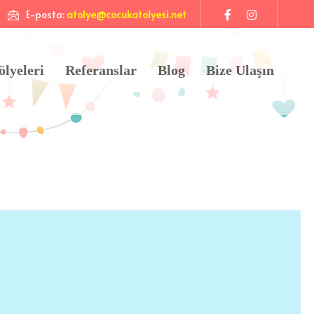
E-posta:
atolye@cocukatolyesi.net
ölyeleri
Referanslar
Blog
Bize Ulaşın