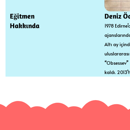
Eğitmen
Deniz Ö
Hakkında
1978 Edirne
ajanslarınd
Altı ay içind
uluslararası
“Obsessev” f
kaldı. 2013’